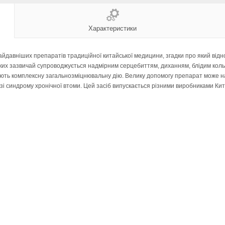
Характеристики
айдавніших препаратів традиційної китайської медицини, згадки про який відно
ак яких зазвичай супроводжується надмірним серцебиттям, диханням, блідим ко
ають комплексну загальнозміцнювальну дію. Велику допомогу препарат може над
зі синдрому хронічної втоми. Цей засіб випускається різними виробниками Кита