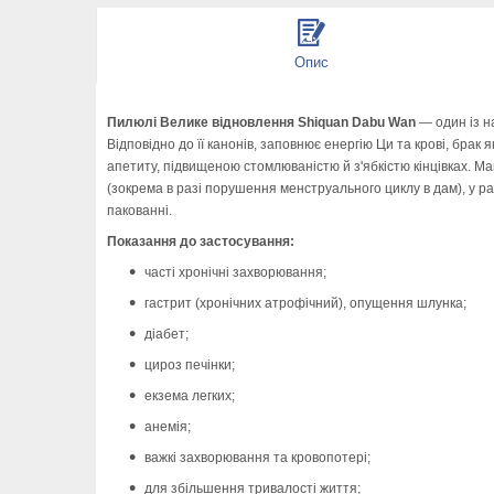
Опис
Пилюлі Велике відновлення Shiquan Dabu Wan
— один із н
Відповідно до її канонів, заповнює енергію Ци та крові, бр
апетиту, підвищеною стомлюваністю й з'ябкістю кінцівках. М
(зокрема в разі порушення менструального циклу в дам), у ра
пакованні.
Показання до застосування:
часті хронічні захворювання;
гастрит (хронічних атрофічний), опущення шлунка;
діабет;
цироз печінки;
екзема легких;
анемія;
важкі захворювання та кровопотері;
для збільшення тривалості життя;