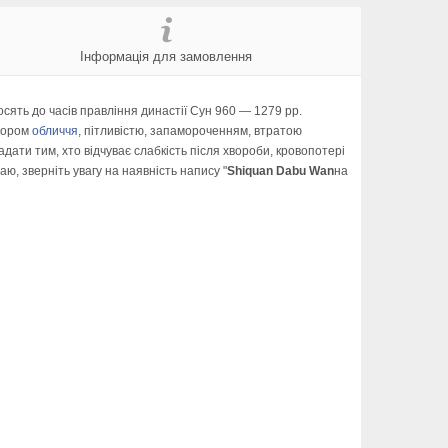
Інформація для замовлення
сять до часів правління династії Сун 960 — 1279 рр.
льором
обличчя
, пітливістю, запамороченням, втратою
ати тим, хто відчуває слабкість після хвороби, кровопотері
ю, зверніть увагу на наявність напису "
Shiquan Dabu Wan
на