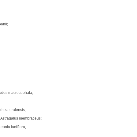
апії;
odes macrocephala;
hiza uralensis;
 Astragalus membraceus;
nia lactiflora;