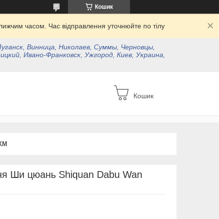
Кошик
ижчим часом. Час відправлення уточнюйте по тілу
Луганск, Винница, Николаев, Суммы, Черновцы,
ицкий, Ивано-Франковск, Ужгород, Киев, Украина,
Кошик
КМ
ня Ши цюань Shiquan Dabu Wan