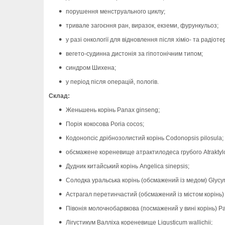
порушення менструального циклу;
тривале загоєння ран, виразок, екземи, фурункульоз;
у разі онкології для відновлення після хіміо- та радіотер
вегето-судинна дистонія за гіпотонічним типом;
синдром Шихена;
у період після операцій, пологів.
Склад:
Женьшень корінь Panax ginseng;
Порія кокосова Poria cocos;
Кодонопсіс дрібнозолистий корінь Codonopsis pilosula;
обсмажене кореневище атрактилодеса грубого Atraktyl
Дудник китайський корінь Angelica sinepsis;
Солодка уральська корінь (обсмажений із медом) Glycyrr
Астрагал перетинчастий (обсмажений із містом корінь)
Півонія молочнобарвкова (посмажений у вині корінь) Paeo
Лігустикум Валліха кореневище Ligusticum wallichii;